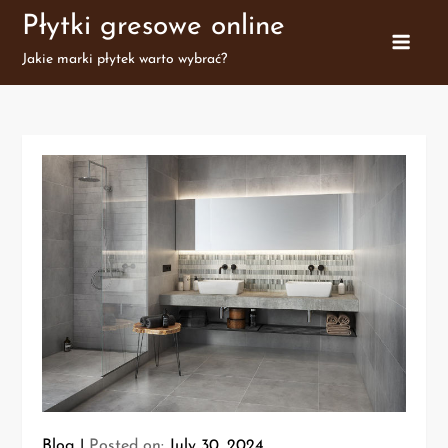
Skip
Płytki gresowe online
to
Jakie marki płytek warto wybrać?
content
Blog
Posted on:
July 30, 2024